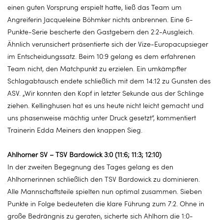
einen guten Vorsprung erspielt hatte, ließ das Team um
Angreiferin Jacqueleine Böhmker nichts anbrennen. Eine 6-
Punkte-Serie bescherte den Gastgebern den 2:2-Ausgleich.
Ähnlich verunsichert präsentierte sich der Vize-Europacupsieger
im Entscheidungssatz. Beim 10:9 gelang es dem erfahrenen
Team nicht, den Matchpunkt zu erzielen. Ein umkämpfter
Schlagabtausch endete schließlich mit dem 14:12 zu Gunsten des
ASV. „Wir konnten den Kopf in letzter Sekunde aus der Schlinge
ziehen. Kellinghusen hat es uns heute nicht leicht gemacht und
uns phasenweise mächtig unter Druck gesetzt“, kommentiert
Trainerin Edda Meiners den knappen Sieg.
Ahlhorner SV – TSV Bardowick 3:0 (11:6; 11:3; 12:10)
In der zweiten Begegnung des Tages gelang es den
Ahlhornerinnen schließlich den TSV Bardowick zu dominieren.
Alle Mannschaftsteile spielten nun optimal zusammen. Sieben
Punkte in Folge bedeuteten die klare Führung zum 7:2. Ohne in
große Bedrängnis zu geraten, sicherte sich Ahlhorn die 1:0-