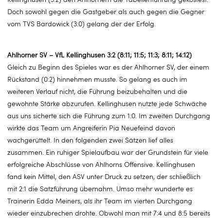
Doch sowohl gegen die Gastgeber als auch gegen die Gegner
vom TVS Bardowick (3:0) gelang der der Erfolg.
Ahlhorner SV – VfL Kellinghusen 3:2 (8:11; 11:5; 11:3; 8:11; 14:12)
Gleich zu Beginn des Spieles war es der Ahlhorner SV, der einem
Rückstand (0:2) hinnehmen musste. So gelang es auch im
weiteren Verlauf nicht, die Führung beizubehalten und die
gewohnte Stärke abzurufen. Kellinghusen nutzte jede Schwäche
aus uns sicherte sich die Führung zum 1:0. Im zweiten Durchgang
wirkte das Team um Angreiferin Pia Neuefeind davon
wachgerüttelt. In den folgenden zwei Sätzen lief alles
zusammen. Ein ruhiger Spielaufbau war der Grundstein für viele
erfolgreiche Abschlüsse von Ahlhorns Offensive. Kellinghusen
fand kein Mittel, den ASV unter Druck zu setzen, der schließlich
mit 2:1 die Satzführung übernahm. Umso mehr wunderte es
Trainerin Edda Meiners, als ihr Team im vierten Durchgang
wieder einzubrechen drohte. Obwohl man mit 7:4 und 8:5 bereits