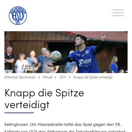
Ahlhorner Sportverein
Aktuell
2017
Knapp die Spitze verteidigt
Knapp die Spitze
verteidigt
Kellinghusen. Um Haaresbreite hätte das Spiel gegen den VfL
Kellinghusen (3:2) den Ahlhornern die Tabellenführung gekostest.