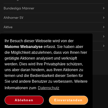
Bundesliga Männer
Ahlhorner SV
Aktive
Dateien herunterladen
Ihr Besuch dieser Webseite wird von der
Impressum
Matomo Webanalyse
erfasst. Sie haben aber
die Möglichkeit abzulehnen, dass von Ihnen hier
getätigte Aktionen analysiert und verknüpft
werden. Dies wird Ihre Privatsphäre schützen,
uns aber daran hindern, aus Ihren Aktionen zu
lernen und die Bedienbarkeit dieser Seiten für
Sie und andere Benutzer zu verbessern. Weitere
2026 © Ahlhorner SV
Informationen zum
Datenschutz
Kontakt
|
Impressum
|
Datenschutz
Ablehnen
Einverstanden
04435-1491