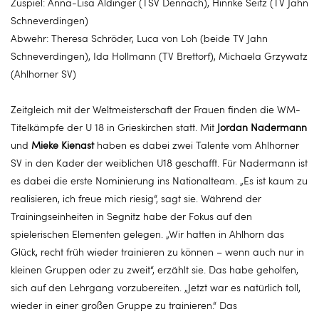
Zuspiel: Anna-Lisa Aldinger (TSV Dennach), Hinrike Seitz (TV Jahn
Schneverdingen)
Abwehr: Theresa Schröder, Luca von Loh (beide TV Jahn
Schneverdingen), Ida Hollmann (TV Brettorf), Michaela Grzywatz
(Ahlhorner SV)
Zeitgleich mit der Weltmeisterschaft der Frauen finden die WM-
Titelkämpfe der U 18 in Grieskirchen statt. Mit
Jordan Nadermann
und
Mieke Kienast
haben es dabei zwei Talente vom Ahlhorner
SV in den Kader der weiblichen U18 geschafft. Für Nadermann ist
es dabei die erste Nominierung ins Nationalteam. „Es ist kaum zu
realisieren, ich freue mich riesig“, sagt sie. Während der
Trainingseinheiten in Segnitz habe der Fokus auf den
spielerischen Elementen gelegen. „Wir hatten in Ahlhorn das
Glück, recht früh wieder trainieren zu können – wenn auch nur in
kleinen Gruppen oder zu zweit“, erzählt sie. Das habe geholfen,
sich auf den Lehrgang vorzubereiten. „Jetzt war es natürlich toll,
wieder in einer großen Gruppe zu trainieren.“ Das