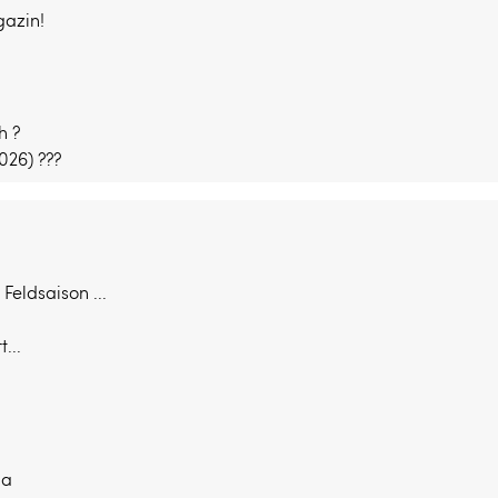
gazin!
h ?
026) ???
Feldsaison ...
...
ga