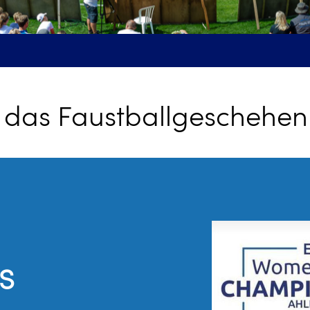
r das Faustballgeschehen
S