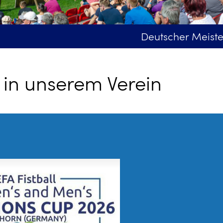
Deutscher Meister der Fra
 in unserem Verein