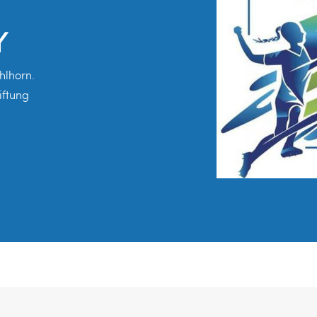
Y
hlhorn.
iftung