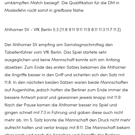
umkämpften Match besiegt!. Die Qualifikation für die DM in
Moslesfehn rückt somit in greifbare Nähe.
Ahlhorner SV - VfK Berlin 5:3 (11:8 9:11 9:11 11:9 8:11 11:3 11:7 11:2)
Der Ahlhorner SV empfing am Samstagnachmittag den
Tabellenführer vom VfK Berlin. Das Spiel startete sehr
ausgeglichen und keine Mannschaft konnte sich am Anfang
absetzen. Zum Ende des ersten Satzes bekamen die Ahlhorner
die Angriffe besser in den Griff und sicherten sich den Satz mit
11:8. In den nächsten beiden Sätzen waren beide Mannschaften
auf Augenhöhe, jedoch hatten die Berliner zum Ende immer die
bessere Antwort parat und gewannen jeweils knapp mit 11:9.
Nach der Pause kamen die Ahlhorner besser ins Spiel und
gingen schnell mit 7:3 in Führung und gaben diese auch nicht
mehr ab. Im 5. Satz konnte die Mannschaft den Druck nicht mehr
aufrecht halten und verlor knapp mit 8:11. Die Mannschaft bekam
aber nach und nach die Angaben und Angriffe der Berliner