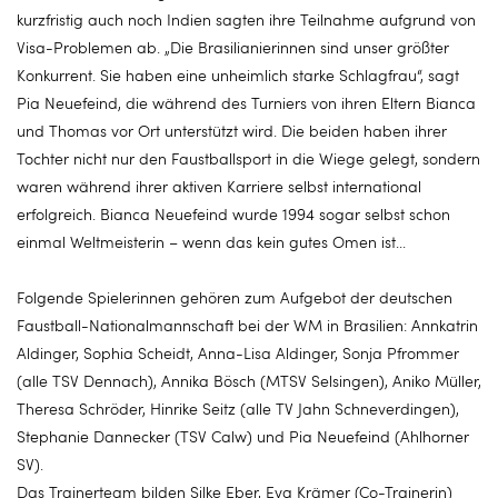
kurzfristig auch noch Indien sagten ihre Teilnahme aufgrund von
Visa-Problemen ab. „Die Brasilianierinnen sind unser größter
Konkurrent. Sie haben eine unheimlich starke Schlagfrau“, sagt
Pia Neuefeind, die während des Turniers von ihren Eltern Bianca
und Thomas vor Ort unterstützt wird. Die beiden haben ihrer
Tochter nicht nur den Faustballsport in die Wiege gelegt, sondern
waren während ihrer aktiven Karriere selbst international
erfolgreich. Bianca Neuefeind wurde 1994 sogar selbst schon
einmal Weltmeisterin – wenn das kein gutes Omen ist...
Folgende Spielerinnen gehören zum Aufgebot der deutschen
Faustball-Nationalmannschaft bei der WM in Brasilien: Annkatrin
Aldinger, Sophia Scheidt, Anna-Lisa Aldinger, Sonja Pfrommer
(alle TSV Dennach), Annika Bösch (MTSV Selsingen), Aniko Müller,
Theresa Schröder, Hinrike Seitz (alle TV Jahn Schneverdingen),
Stephanie Dannecker (TSV Calw) und Pia Neuefeind (Ahlhorner
SV).
Das Trainerteam bilden Silke Eber, Eva Krämer (Co-Trainerin)