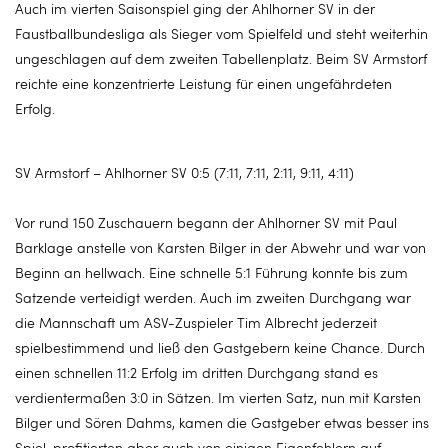
Auch im vierten Saisonspiel ging der Ahlhorner SV in der
Faustballbundesliga als Sieger vom Spielfeld und steht weiterhin
ungeschlagen auf dem zweiten Tabellenplatz. Beim SV Armstorf
reichte eine konzentrierte Leistung für einen ungefährdeten
Erfolg.
SV Armstorf – Ahlhorner SV 0:5 (7:11, 7:11, 2:11, 9:11, 4:11)
Vor rund 150 Zuschauern begann der Ahlhorner SV mit Paul
Barklage anstelle von Karsten Bilger in der Abwehr und war von
Beginn an hellwach. Eine schnelle 5:1 Führung konnte bis zum
Satzende verteidigt werden. Auch im zweiten Durchgang war
die Mannschaft um ASV-Zuspieler Tim Albrecht jederzeit
spielbestimmend und ließ den Gastgebern keine Chance. Durch
einen schnellen 11:2 Erfolg im dritten Durchgang stand es
verdientermaßen 3:0 in Sätzen. Im vierten Satz, nun mit Karsten
Bilger und Sören Dahms, kamen die Gastgeber etwas besser ins
Spiel, profitierten aber auch von einigen Eigenfehlern auf