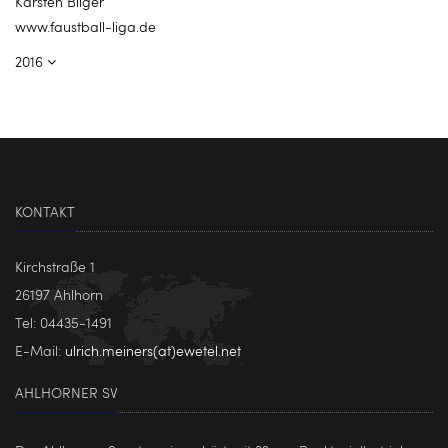
Karsten Bilger
www.faustball-liga.de
2016
KONTAKT
Kirchstraße 1
26197 Ahlhorn
Tel: 04435-1491
E-Mail:
ulrich.meiners(at)ewetel.net
AHLHORNER SV