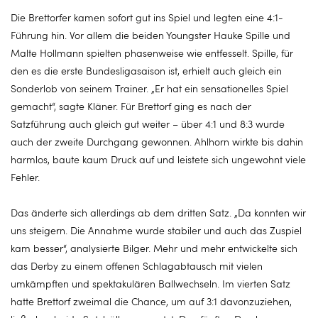
Die Brettorfer kamen sofort gut ins Spiel und legten eine 4:1-
Führung hin. Vor allem die beiden Youngster Hauke Spille und
Malte Hollmann spielten phasenweise wie entfesselt. Spille, für
den es die erste Bundesligasaison ist, erhielt auch gleich ein
Sonderlob von seinem Trainer. „Er hat ein sensationelles Spiel
gemacht“, sagte Kläner. Für Brettorf ging es nach der
Satzführung auch gleich gut weiter – über 4:1 und 8:3 wurde
auch der zweite Durchgang gewonnen. Ahlhorn wirkte bis dahin
harmlos, baute kaum Druck auf und leistete sich ungewohnt viele
Fehler.
Das änderte sich allerdings ab dem dritten Satz. „Da konnten wir
uns steigern. Die Annahme wurde stabiler und auch das Zuspiel
kam besser“, analysierte Bilger. Mehr und mehr entwickelte sich
das Derby zu einem offenen Schlagabtausch mit vielen
umkämpften und spektakulären Ballwechseln. Im vierten Satz
hatte Brettorf zweimal die Chance, um auf 3:1 davonzuziehen,