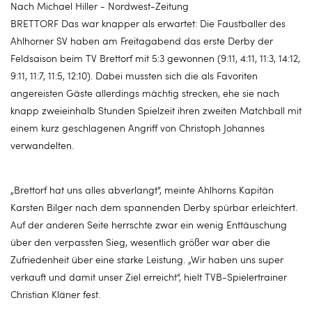
Nach Michael Hiller - Nordwest-Zeitung
BRETTORF Das war knapper als erwartet: Die Faustballer des
Ahlhorner SV haben am Freitagabend das erste Derby der
Feldsaison beim TV Brettorf mit 5:3 gewonnen (9:11, 4:11, 11:3, 14:12,
9:11, 11:7, 11:5, 12:10). Dabei mussten sich die als Favoriten
angereisten Gäste allerdings mächtig strecken, ehe sie nach
knapp zweieinhalb Stunden Spielzeit ihren zweiten Matchball mit
einem kurz geschlagenen Angriff von Christoph Johannes
verwandelten.
„Brettorf hat uns alles abverlangt“, meinte Ahlhorns Kapitän
Karsten Bilger nach dem spannenden Derby spürbar erleichtert.
Auf der anderen Seite herrschte zwar ein wenig Enttäuschung
über den verpassten Sieg, wesentlich größer war aber die
Zufriedenheit über eine starke Leistung. „Wir haben uns super
verkauft und damit unser Ziel erreicht“, hielt TVB-Spielertrainer
Christian Kläner fest.