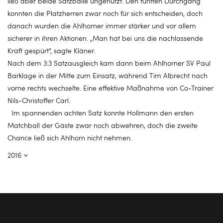
ließ aber beide Satzbälle ungenutzt. Den fünften Durchgang
konnten die Platzherren zwar noch für sich entscheiden, doch
danach wurden die Ahlhorner immer stärker und vor allem
sicherer in ihren Aktionen. „Man hat bei uns die nachlassende
Kraft gespürt“, sagte Kläner.
Nach dem 3:3 Satzausgleich kam dann beim Ahlhorner SV Paul
Barklage in der Mitte zum Einsatz, während Tim Albrecht nach
vorne rechts wechselte. Eine effektive Maßnahme von Co-Trainer
Nils-Christoffer Carl.
Im spannenden achten Satz konnte Hollmann den ersten
Matchball der Gäste zwar noch abwehren, doch die zweite
Chance ließ sich Ahlhorn nicht nehmen.
2016