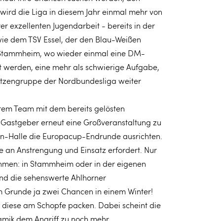
 wird die Liga in diesem Jahr einmal mehr von
rer exzellenten Jugendarbeit - bereits in der
ie dem TSV Essel, der den Blau-Weißen
ch Stammheim, wo wieder einmal eine DM-
t werden, eine mehr als schwierige Aufgabe,
pitzengruppe der Nordbundesliga weiter
erem Team mit dem bereits gelösten
s Gastgeber erneut eine Großveranstaltung zu
in-Halle die Europacup-Endrunde ausrichten.
e an Anstrengung und Einsatz erfordert. Nur
ehmen: in Stammheim oder in der eigenen
nd die sehenswerte Ahlhorner
 Grunde ja zwei Chancen in einem Winter!
 diese am Schopfe packen. Dabei scheint die
amik dem Angriff zu noch mehr