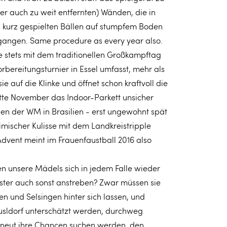
der auch zu weit entfernten) Wänden, die in
n kurz gespielten Bällen auf stumpfem Boden
gangen. Same procedure as every year also.
ie stets mit dem traditionellen Großkampftag
orbereitungsturnier in Essel umfasst, mehr als
sie auf die Klinke und öffnet schon kraftvoll die
tte November das Indoor-Parkett unsicher
n der WM in Brasilien - erst ungewohnt spät
eimischer Kulisse mit dem Landkreistripple
 Advent meint im Frauenfaustball 2016 also
en unsere Mädels sich in jedem Falle wieder
ister auch sonst anstreben? Zwar müssen sie
 und Selsingen hinter sich lassen, und
usldorf unterschätzt werden, durchweg
rneut ihre Chancen suchen werden, den