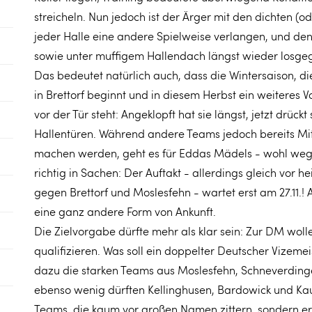
streicheln. Nun jedoch ist der Ärger mit den dichten (o
jeder Halle eine andere Spielweise verlangen, und de
sowie unter muffigem Hallendach längst wieder losge
Das bedeutet natürlich auch, dass die Wintersaison, d
in Brettorf beginnt und in diesem Herbst ein weiteres V
vor der Tür steht: Angeklopft hat sie längst, jetzt drückt 
Hallentüren. Während andere Teams jedoch bereits Mi
machen werden, geht es für Eddas Mädels - wohl wege
richtig in Sachen: Der Auftakt - allerdings gleich vor h
gegen Brettorf und Moslesfehn - wartet erst am 27.11.!
eine ganz andere Form von Ankunft.
Die Zielvorgabe dürfte mehr als klar sein: Zur DM woll
qualifizieren. Was soll ein doppelter Deutscher Vizeme
dazu die starken Teams aus Moslesfehn, Schneverdingen
ebenso wenig dürften Kellinghusen, Bardowick und Ka
Teams, die kaum vor großen Namen zittern, sondern e