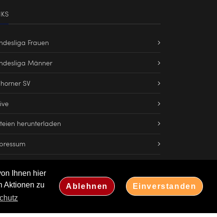
NKS
ndesliga Frauen
ndesliga Männer
lhorner SV
ive
teien herunterladen
pressum
von Ihnen hier
n Aktionen zu
Ablehnen
Einverstanden
chutz