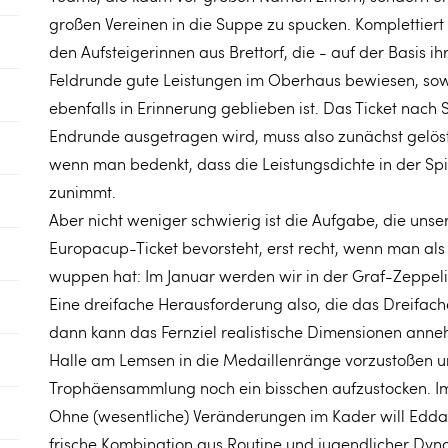
großen Vereinen in die Suppe zu spucken. Komplettiert
den Aufsteigerinnen aus Brettorf, die - auf der Basis ih
Feldrunde gute Leistungen im Oberhaus bewiesen, sow
ebenfalls in Erinnerung geblieben ist. Das Ticket na
Endrunde ausgetragen wird, muss also zunächst gelös
wenn man bedenkt, dass die Leistungsdichte in der S
zunimmt.
Aber nicht weniger schwierig ist die Aufgabe, die uns
Europacup-Ticket bevorsteht, erst recht, wenn man al
wuppen hat: Im Januar werden wir in der Graf-Zeppel
Eine dreifache Herausforderung also, die das Dreifach
dann kann das Fernziel realistische Dimensionen ann
Halle am Lemsen in die Medaillenränge vorzustoßen u
Trophäensammlung noch ein bisschen aufzustocken. Im
Ohne (wesentliche) Veränderungen im Kader will Edda
frische Kombination aus Routine und jugendlicher Dyn