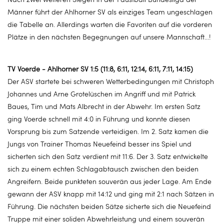
Männer führt der Ahlhorner SV als einziges Team ungeschlagen
die Tabelle an. Allerdings warten die Favoriten auf die vorderen
Plätze in den nächsten Begegnungen auf unsere Mannschaft...!
TV Voerde - Ahlhorner SV 1:5 (11:8, 6:11, 12:14, 6:11, 7:11, 14:15)
Der ASV startete bei schweren Wetterbedingungen mit Christoph
Johannes und Arne Grotelüschen im Angriff und mit Patrick
Baues, Tim und Mats Albrecht in der Abwehr. Im ersten Satz
ging Voerde schnell mit 4:0 in Führung und konnte diesen
Vorsprung bis zum Satzende verteidigen. Im 2. Satz kamen die
Jungs von Trainer Thomas Neuefeind besser ins Spiel und
sicherten sich den Satz verdient mit 11:6. Der 3. Satz entwickelte
sich zu einem echten Schlagabtausch zwischen den beiden
Angreifern. Beide punkteten souverän aus jeder Lage. Am Ende
gewann der ASV knapp mit 14:12 und ging mit 2:1 nach Sätzen in
Führung. Die nächsten beiden Sätze sicherte sich die Neuefeind
Truppe mit einer soliden Abwehrleistung und einem souverän