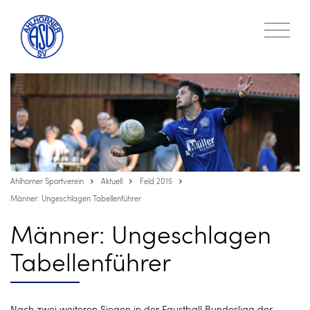
Ahlhorner Sportverein
Aktuell
Feld 2015
Männer: Ungeschlagen Tabellenführer
Männer: Ungeschlagen
Tabellenführer
Nach zwei weiteren Siegen in der Faustball Bundesliga der