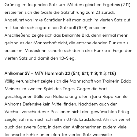
Grüning im folgenden Satz um. Mit dem gleichen Ergebnis (2:11)
erspielten sich die Gäste die Satzführung zum 2:1 zurück.
Angeführt von Imke Schröder hielt man auch im vierten Satz gut
mit, konnte sich sogar einen Satzball (10:9) erspielen.
Anschließend zeigte sich das bekannte Bild, denn einmal mehr
gelang es der Mannschaft nicht, die entscheidenden Punkte zu
erspielen. Moslesfehn sicherte sich durch drei Punkte in Folge den
vierten Satz und damit den 1:3-Sieg.
Ahlhorner SV – MTV Hammah 3:2 (5:11; 6:11; 11:9; 11:3; 11:6)
Völlig verunsichert zeigte sich die Mannschaft von Trainerin Edda
Meiners im zweiten Spiel des Tages. Gegen die hart
geschlagenen Bälle von Nationalangreiferin Jana Rapp konnte
Ahlhorns Defensive kein Mittel finden. Nachdem auch der
Wechsel verschiedener Positionen nicht den gewünschten Erfolg
zeigte, sah man sich schnell im 0:1-Satzrückstand. Ähnlich verlief
auch der zweite Satz, in dem den Ahlhornerinnen zudem viele
technische Fehler unterliefen. Im vierten Satz wechselte