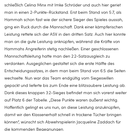
schließlich Celina Minx mit Imke Schröder und auch hier geriet
man in einen 2-Punkte-Rückstand. Erst beim Stand von 5:7, als
Hammah schon fast wie der sichere Sieger des Spieles aussah,
ging ein Ruck durch die Mannschaft. Dank einer kämpferischen
Leistung rettete sich der ASV in den dritten Satz. Auch hier konnte
man an die gute Leistung anknüpfen, während die Kräfte von
Hammahs Angreiferin stetig nachließen. Einer geschlossenen
Mannschaftsleitung hatte man den 2:2-Satzausgleich zu
verdanken. Ausgeglichen gestaltet sich die erste Hälfte des
Entscheidungssatzes, in dem man beim Stand von 6:5 die Seiten
wechselte. Nun war das Team endgültig vom Siegeswillen
gepackt und lieferte bis zum Ende eine blitzsaubere Leistung ab.
Dank dieses knappen 3:2-Sieges befindet man sich vorerst weiter
auf Platz 6 der Tabelle. „Diese Punkte waren äußerst wichtig.
Hoffentlich gelingt es uns nun, an diese Leistung anzuknüpfen,
damit wir den Klassenerhalt schnell in trockene Tücher bringen
können“, wünscht sich Abwehrspielerin Jacqueline Zaddach für
die kommenden Begegnungen.