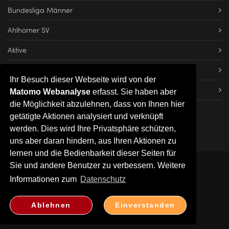
Bundesliga Männer
Ahlhorner SV
Aktive
Dateien herunterladen
Ihr Besuch dieser Webseite wird von der
Impressum
Matomo Webanalyse
erfasst. Sie haben aber
die Möglichkeit abzulehnen, dass von Ihnen hier
getätigte Aktionen analysiert und verknüpft
werden. Dies wird Ihre Privatsphäre schützen,
uns aber daran hindern, aus Ihren Aktionen zu
lernen und die Bedienbarkeit dieser Seiten für
Sie und andere Benutzer zu verbessern. Weitere
2026 © Ahlhorner SV
Informationen zum
Datenschutz
Kontakt
|
Impressum
|
Datenschutz
Ablehnen
Einverstanden
04435-1491