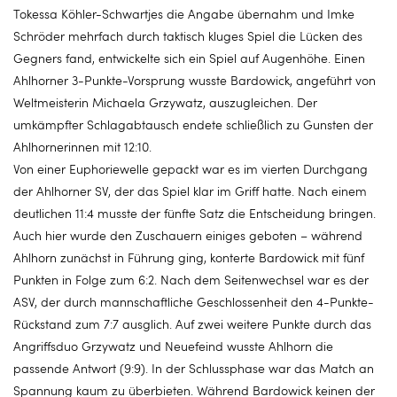
Tokessa Köhler-Schwartjes die Angabe übernahm und Imke
Schröder mehrfach durch taktisch kluges Spiel die Lücken des
Gegners fand, entwickelte sich ein Spiel auf Augenhöhe. Einen
Ahlhorner 3-Punkte-Vorsprung wusste Bardowick, angeführt von
Weltmeisterin Michaela Grzywatz, auszugleichen. Der
umkämpfter Schlagabtausch endete schließlich zu Gunsten der
Ahlhornerinnen mit 12:10.
Von einer Euphoriewelle gepackt war es im vierten Durchgang
der Ahlhorner SV, der das Spiel klar im Griff hatte. Nach einem
deutlichen 11:4 musste der fünfte Satz die Entscheidung bringen.
Auch hier wurde den Zuschauern einiges geboten – während
Ahlhorn zunächst in Führung ging, konterte Bardowick mit fünf
Punkten in Folge zum 6:2. Nach dem Seitenwechsel war es der
ASV, der durch mannschaftliche Geschlossenheit den 4-Punkte-
Rückstand zum 7:7 ausglich. Auf zwei weitere Punkte durch das
Angriffsduo Grzywatz und Neuefeind wusste Ahlhorn die
passende Antwort (9:9). In der Schlussphase war das Match an
Spannung kaum zu überbieten. Während Bardowick keinen der