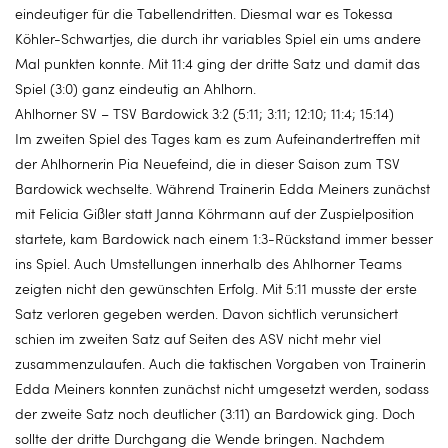
eindeutiger für die Tabellendritten. Diesmal war es Tokessa
Köhler-Schwartjes, die durch ihr variables Spiel ein ums andere
Mal punkten konnte. Mit 11:4 ging der dritte Satz und damit das
Spiel (3:0) ganz eindeutig an Ahlhorn.
Ahlhorner SV – TSV Bardowick 3:2 (5:11; 3:11; 12:10; 11:4; 15:14)
Im zweiten Spiel des Tages kam es zum Aufeinandertreffen mit
der Ahlhornerin Pia Neuefeind, die in dieser Saison zum TSV
Bardowick wechselte. Während Trainerin Edda Meiners zunächst
mit Felicia Gißler statt Janna Köhrmann auf der Zuspielposition
startete, kam Bardowick nach einem 1:3-Rückstand immer besser
ins Spiel. Auch Umstellungen innerhalb des Ahlhorner Teams
zeigten nicht den gewünschten Erfolg. Mit 5:11 musste der erste
Satz verloren gegeben werden. Davon sichtlich verunsichert
schien im zweiten Satz auf Seiten des ASV nicht mehr viel
zusammenzulaufen. Auch die taktischen Vorgaben von Trainerin
Edda Meiners konnten zunächst nicht umgesetzt werden, sodass
der zweite Satz noch deutlicher (3:11) an Bardowick ging. Doch
sollte der dritte Durchgang die Wende bringen. Nachdem