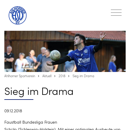
Ahlhorner Sportverein
Aktuell
2018
Sieg im Drama
Sieg im Drama
09.12.2018
Faustball Bundesliga Frauen
Schülp (Schleswig-Holstein). Mit einer optimalen Ausbeute von